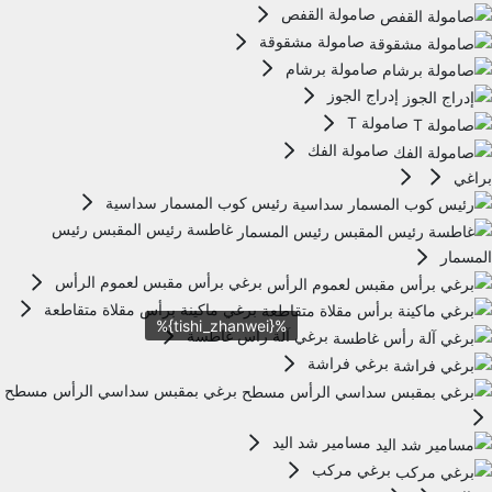
صامولة القفص
صامولة مشقوقة
صامولة برشام
إدراج الجوز
صامولة T
صامولة الفك
براغي
رئيس كوب المسمار سداسية
غاطسة رئيس المقبس رئيس
المسمار
برغي برأس مقبس لعموم الرأس
برغي ماكينة برأس مقلاة متقاطعة
%{tishi_zhanwei}%
برغي آلة رأس غاطسة
برغي فراشة
برغي بمقبس سداسي الرأس مسطح
مسامير شد اليد
برغي مركب