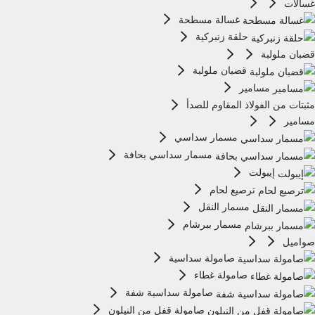
غسالات
غسالة مسطحة
حلقة زنبركية
قضبان ملولبة
قضبان ملولبة
مسامير
مثبتات من الفولاذ المقاوم للصدأ
مسامير
مسمار سداسي
مسمار سداسي بحافة
إيبولت
ترصيع لحام
مسمار النقل
مسمار ببرشام
صواميل
صامولة سداسية
صامولة غطاء
صامولة سداسية شفة
صامولة قفل من النيلون