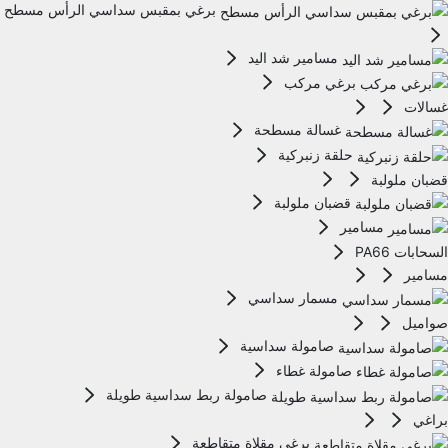
برغي بمقبس سداسي الرأس مسطح
مسامير شد اليد
برغي مركب
غسالات
غسالة مسطحة
حلقة زنبركية
قضبان ملولبة
قضبان ملولبة
مسامير
السحابات PA66
مسامير
مسمار سداسي
صواميل
صامولة سداسية
صامولة غطاء
صامولة ربط سداسية طويلة
براغي
برغي مقلاة متقاطعة