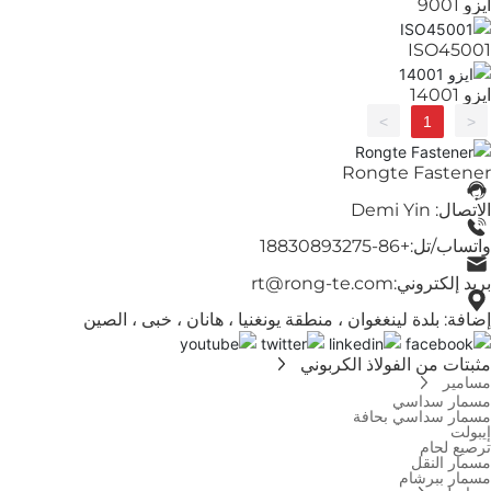
ايزو 9001
ISO45001
ايزو 14001
>
1
<
Rongte Fastener
الاتصال: Demi Yin
واتساب/تل:
+86-18830893275
بريد إلكتروني:
rt@rong-te.com
إضافة: بلدة لينغغوان ، منطقة يونغنيا ، هانان ، خبى ، الصين
مثبتات من الفولاذ الكربوني
مسامير
مسمار سداسي
مسمار سداسي بحافة
إيبولت
ترصيع لحام
مسمار النقل
مسمار ببرشام