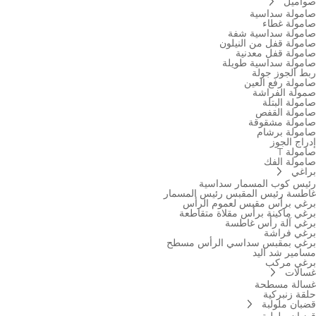
صواميل
صامولة سداسية
صامولة غطاء
صامولة سداسية شفة
صامولة قفل من النيلون
صامولة قفل معدنية
صامولة سداسية طويلة
ربط الجوز جولة
صامولة رفع العين
صمولة الفراشة
صامولة البتلة
صامولة القفص
صامولة مشقوقة
صامولة برشام
إدراج الجوز
صامولة T
صامولة الفك
براغي
رئيس كوب المسمار سداسية
غاطسة رئيس المقبس رئيس المسمار
برغي برأس مقبس لعموم الرأس
برغي ماكينة برأس مقلاة متقاطعة
برغي آلة رأس غاطسة
برغي فراشة
برغي بمقبس سداسي الرأس مسطح
مسامير شد اليد
برغي مركب
غسالات
غسالة مسطحة
حلقة زنبركية
قضبان ملولبة
قضبان ملولبة