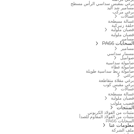
برغي بمقبس سداسي الرأس مسطح
مسامير شد اليد
برغي مركب
غسالات
غسالة مسطحة
حلقة زنبركية
قضبان ملولبة
قضبان ملولبة
مسامير
السحابات PA66
مسامير
مسمار سداسي
صواميل
صامولة سداسية
صامولة غطاء
صامولة ربط سداسية طويلة
براغي
برغي مقلاة متقاطعة
برغي مقبس كوب
غسالات
غسالة مسطحة
قضبان ملولبة
قضيب ملولب
المنتجات
مثبتات من الفولاذ الكربوني
مثبتات من الفولاذ المقاوم للصدأ
السحابات PA66
معلومات عنا
ملف الشركة