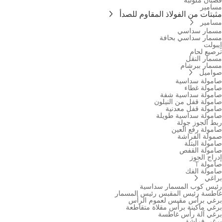
مسامير
مثبتات من الفولاذ المقاوم للصدأ
مسامير
مسمار سداسي
مسمار سداسي بحافة
إيبولت
ترصيع لحام
مسمار النقل
مسمار ببرشام
صواميل
صامولة سداسية
صامولة غطاء
صامولة سداسية شفة
صامولة قفل من النيلون
صامولة قفل معدنية
صامولة سداسية طويلة
ربط الجوز جولة
صامولة رفع العين
صمولة الفراشة
صامولة البتلة
صامولة القفص
إدراج الجوز
صامولة T
صامولة الفك
براغي
رئيس كوب المسمار سداسية
غاطسة رئيس المقبس رئيس المسمار
برغي برأس مقبس لعموم الرأس
برغي ماكينة برأس مقلاة متقاطعة
برغي آلة رأس غاطسة
برغي فراشة